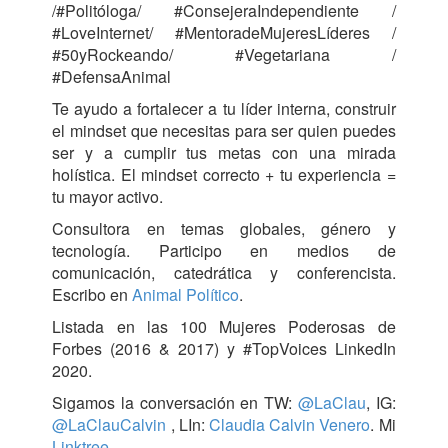
/#Politóloga/ #ConsejeraIndependiente /
#LoveInternet/ #MentoradeMujeresLíderes /
#50yRockeando/ #Vegetariana /
#DefensaAnimal
Te ayudo a fortalecer a tu líder interna, construir
el mindset que necesitas para ser quien puedes
ser y a cumplir tus metas con una mirada
holística.
El mindset correcto + tu experiencia =
tu mayor activo.
Consultora en temas globales, género y
tecnología. Participo en medios de
comunicación, catedrática y conferencista.
Escribo en
Animal Político
.
Listada en las 100 Mujeres Poderosas de
Forbes (2016 & 2017) y #TopVoices LinkedIn
2020.
Sigamos la conversación en TW:
@LaClau
, IG:
@LaClauCalvin
, LIn:
Claudia Calvin Venero
. Mi
Linktree
.