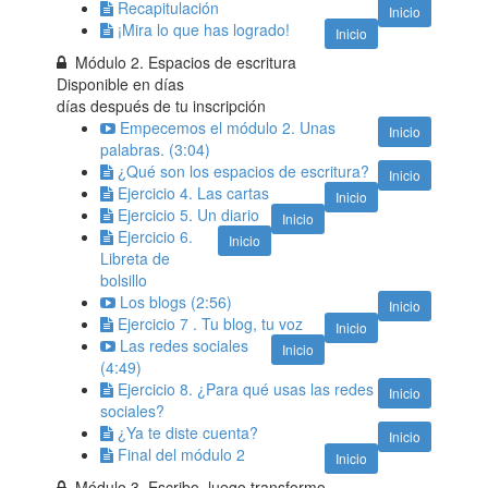
Recapitulación
Inicio
¡Mira lo que has logrado!
Inicio
Módulo 2. Espacios de escritura
Disponible en
días
días después de tu inscripción
Empecemos el módulo 2. Unas
Inicio
palabras. (3:04)
¿Qué son los espacios de escritura?
Inicio
Ejercicio 4. Las cartas
Inicio
Ejercicio 5. Un diario
Inicio
Ejercicio 6.
Inicio
Libreta de
bolsillo
Los blogs (2:56)
Inicio
Ejercicio 7 . Tu blog, tu voz
Inicio
Las redes sociales
Inicio
(4:49)
Ejercicio 8. ¿Para qué usas las redes
Inicio
sociales?
¿Ya te diste cuenta?
Inicio
Final del módulo 2
Inicio
Módulo 3. Escribo, luego transformo